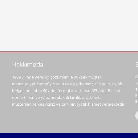
Hakkımızda
B
O
1969 yılında yenilikçi çözümler ile yüksek müşteri
3
memnuniyeti hedefiyle yola çıkan şirketimiz, C-2 ve R-2 yetki
T
belgesine sahip 60 adet öz mal araç filosu /85 adet öz mal
F
dorse filosu ve yabancı plakalı kiralık araçlarıyla
E
müşterilerine kesintisiz ve tam bir lojistik hizmet vermektedir.