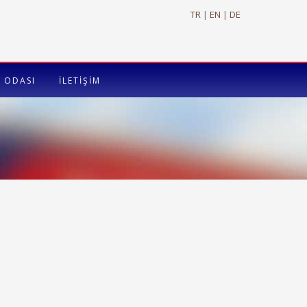
TR
|
EN
|
DE
 ODASI
İLETİŞİM