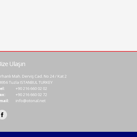
ize Ulaşın
rhanlı Mah. Derviş Cad. No 24 / Kat 2
4956 Tuzla ISTANBUL TURKEY
el:
+90 216 660 02 02
ax:
+90 216 660 02 72
mail:
info@otonal.net