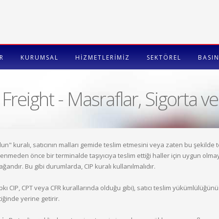
R
KURUMSAL
HİZMETLERİMİZ
SEKTÖREL
BASIN
Freight - Masraflar, Sigorta v
un" kuralı, satıcının malları gemide teslim etmesini veya zaten bu şekilde t
klenmeden önce bir terminalde taşıyıcıya teslim ettiği haller için uygun o
ağandır. Bu gibi durumlarda, CIP kuralı kullanılmalıdır.
tıpkı CIP, CPT veya CFR kurallarında olduğu gibi), satıcı teslim yükümlülüğünü 
tiğinde yerine getirir.