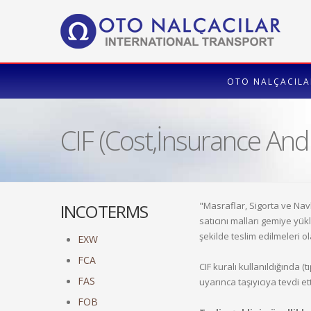
OTO NALÇACILA
CIF (Cost,İnsurance And 
"Masraflar, Sigorta ve Navl
INCOTERMS
satıcını malları gemiye yü
şekilde teslim edilmeleri ol
EXW
FCA
CIF kuralı kullanıldığında (
FAS
uyarınca taşıyıcıya tevdi et
FOB