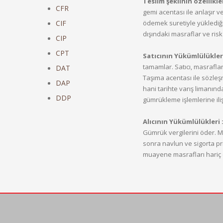
Teslim şeklinin özellikler
CFR
gemi acentası ile anlaşır ve
CIF
ödemek suretiyle yüklediği
dışındaki masraflar ve risk 
CIP
CPT
Satıcının Yükümlülükleri
tamamlar. Satıcı, masrafla
DAT
Taşıma acentası ile sözleşm
DAP
hani tarihte varış limanında
DDP
gümrükleme işlemlerine iliş
Alıcının Yükümlülükleri 
Gümrük vergilerini öder. M
sonra navlun ve sigorta pri
muayene masrafları hariç 