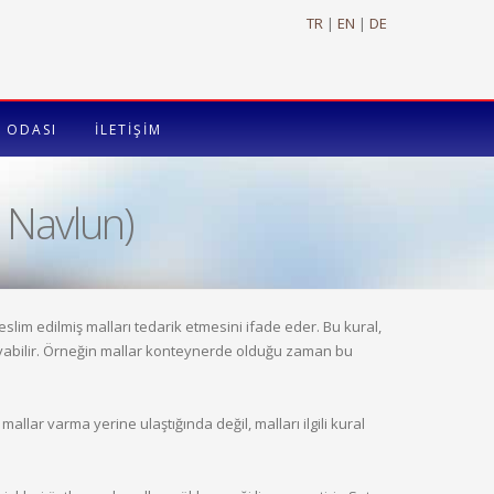
TR
|
EN
|
DE
 ODASI
İLETİŞİM
e Navlun)
eslim edilmiş malları tedarik etmesini ifade eder. Bu kural,
lmayabilir. Örneğin mallar konteynerde olduğu zaman bu
mallar varma yerine ulaştığında değil, malları ilgili kural