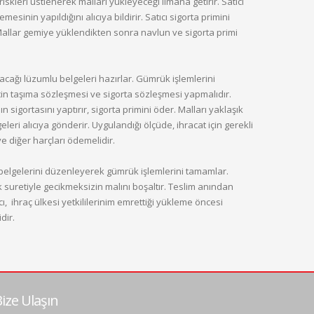
iskleri üstlenerek malları yükleyeceği limana getirir. Satıcı
sinin yapıldığını alıcıya bildirir. Satıcı sigorta primini
 Mallar gemiye yüklendikten sonra navlun ve sigorta primi
acağı lüzumlu belgeleri hazırlar. Gümrük işlemlerini
için taşıma sözleşmesi ve sigorta sözleşmesi yapmalıdır.
igortasını yaptırır, sigorta primini öder. Malları yaklaşık
eleri alıcıya gönderir. Uygulandığı ölçüde, ihracat için gerekli
e diğer harçları ödemelidir.
 belgelerini düzenleyerek gümrük işlemlerini tamamlar.
 suretiyle gecikmeksizin malını boşaltır. Teslim anından
ı, ihraç ülkesi yetkililerinim emrettiği yükleme öncesi
dir.
ize Ulaşın