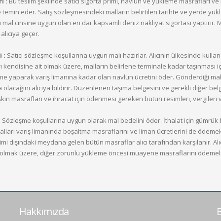
i :
Bu teslim şeklinde satıcı sigorta primi, navlun ve yükleme masrafları ve r
 temin eder. Satış sözleşmesindeki malların belirtilen tarihte ve yerde yükleme
 mal cinsine uygun olan en dar kapsamlı deniz nakliyat sigortası yaptırır.
alıcıya geçer.
 :
Satıcı sözleşme koşullarına uygun malı hazırlar. Alıcının ülkesinde kullan
rı kendisine ait olmak üzere, malların belirlene terminale kadar taşınması 
e yaparak varış limanına kadar olan navlun ücretini öder. Gönderdiği malın s
 olacağını alıcıya bildirir. Düzenlenen taşıma belgesini ve gerekli diğer belg
kin masrafları ve ihracat için ödenmesi gereken bütün resimleri, vergileri v
:
Sözleşme koşullarına uygun olarak mal bedelini öder. İthalat için gümrük
alları varış limanında boşaltma masraflarını ve liman ücretlerini de ödemek
mi dışındaki meydana gelen bütün masraflar alıcı tarafından karşılanır. Alıc
olmak üzere, diğer zorunlu yükleme öncesi muayene masraflarını ödemeli
Hakkımızda
B