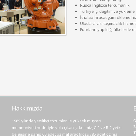
Rusca İngilizce tercümanlık
Türkiye içi dağıtım ve yükleme
İthalat/İhracat gümrükleme hi
Uluslararası taşımacılık hizmet
Fuarların yapıldığı ülkelerde d
Hakkımızda
B
O
1969 yılında yenilikçi çözümler ile yüksek müşteri
3
memnuniyeti hedefiyle yola çıkan şirketimiz, C-2 ve R-2 yetki
T
belgesine sahip 60 adet öz mal araç filosu /85 adet öz mal