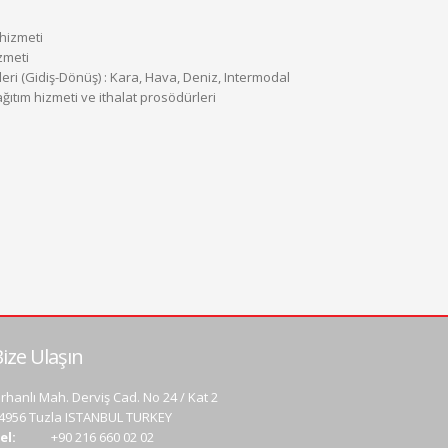
 hizmeti
zmeti
leri (Gidiş-Dönüş) : Kara, Hava, Deniz, Intermodal
ağıtım hizmeti ve ithalat prosödürleri
ize Ulaşın
rhanlı Mah. Derviş Cad. No 24 / Kat 2
4956 Tuzla ISTANBUL TURKEY
el:
+90 216 660 02 02