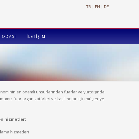
TR
|
EN
|
DE
 ODASI
İLETİŞİM
konominin en önemli unsurlarından fuarlar ve yurtdışında
amız fuar organizatörleri ve katılımcıları için müşteriye
en hizmetler:
ama hizmetleri