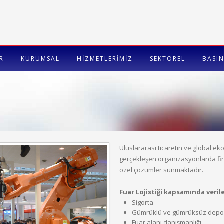
R
KURUMSAL
HİZMETLERİMİZ
SEKTÖREL
BASIN
Uluslararası ticaretin ve global e
gerçekleşen organizasyonlarda firm
özel çözümler sunmaktadır.
Fuar Lojistiği kapsamında veril
Sigorta
Gümrüklü ve gümrüksüz depol
Fuar alanı danışmanlığı