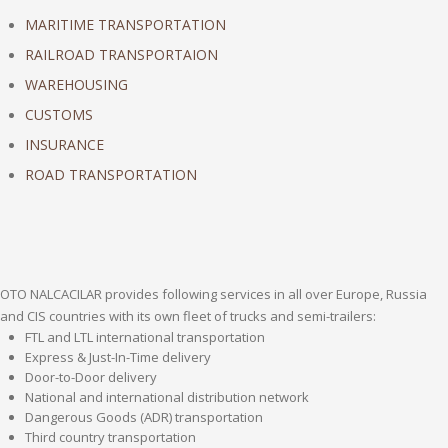
MARITIME TRANSPORTATION
RAILROAD TRANSPORTAION
WAREHOUSING
CUSTOMS
INSURANCE
ROAD TRANSPORTATION
OTO NALCACILAR provides following services in all over Europe, Russia
and CIS countries with its own fleet of trucks and semi-trailers:
FTL and LTL international transportation
Express & Just-In-Time delivery
Door-to-Door delivery
National and international distribution network
Dangerous Goods (ADR) transportation
Third country transportation