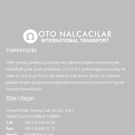
Hakkımızda
1969 yılında yenilikçi çözümler ile yüksek müşteri memnuniyeti
hedefiyle yola çıkan şirketimiz, C-2 ve R-2 yetki belgesine sahip 60
adet öz mal araç filosu /85 adet öz mal dorse filosu ve yabancı
plakalı kiralık araçlarıyla müşterilerine kesintisiz ve tam bir lojistik
hizmet vermektedir.
Bize Ulaşın
Orhanlı Mah. Derviş Cad. No 24 / Kat 2
34956 Tuzla ISTANBUL TURKEY
Tel:
+90 216 660 02 02
Fax:
+90 216 660 02 72
Email:
info@otonal.net