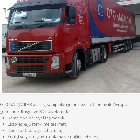
OTO NALÇACILAR olarak, sahip olduğumuz özmal filomuz ile Avrupa
genelinde, Rusya ve BDT ülkelerinde;
Komple ve parsiyel taşımacılık,
Ekspres & Just-In-Time teslimat,
Door-to-Door taşıma hizmeti,
Yurtiçi ve yurtdışında toplama ve dağıtım hizmeti,