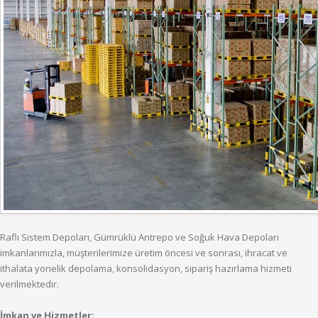
Raflı Sistem Depoları, Gümrüklü Antrepo ve Soğuk Hava Depoları
imkanlarımızla, müşterilerimize üretim öncesi ve sonrası, ihracat ve
ithalata yonelik depolama, konsolidasyon, sipariş hazırlama hizmeti
verilmektedir.
İmkan ve Hizmetler: