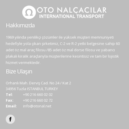
Hakkımızda
1969 yılında yenilikçi çözümler ile yüksek müşteri memnuniyeti
hedefiyle yola çıkan şirketimiz, C-2 ve R-2 yetki belgesine sahip 60
adet öz mal araç filosu /85 adet öz mal dorse filosu ve yabancı
plakalı kiralık araçlarıyla müşterilerine kesintisiz ve tam bir lojistik
hizmet vermektedir.
Bize Ulaşın
Orhanlı Mah. Derviş Cad. No 24 / Kat 2
34956 Tuzla ISTANBUL TURKEY
Tel:
+90 216 660 02 02
Fax:
+90 216 660 02 72
Email:
info@otonal.net