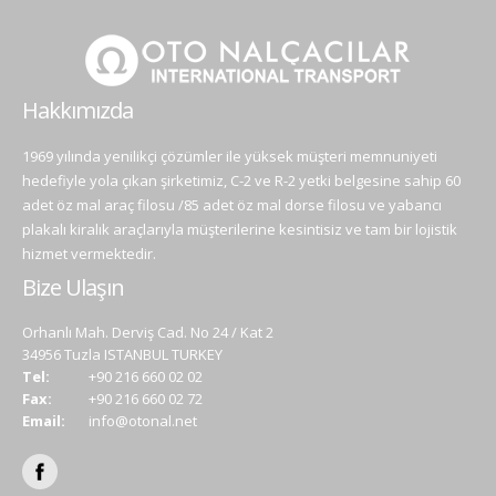
Hakkımızda
1969 yılında yenilikçi çözümler ile yüksek müşteri memnuniyeti
hedefiyle yola çıkan şirketimiz, C-2 ve R-2 yetki belgesine sahip 60
adet öz mal araç filosu /85 adet öz mal dorse filosu ve yabancı
plakalı kiralık araçlarıyla müşterilerine kesintisiz ve tam bir lojistik
hizmet vermektedir.
Bize Ulaşın
Orhanlı Mah. Derviş Cad. No 24 / Kat 2
34956 Tuzla ISTANBUL TURKEY
Tel:
+90 216 660 02 02
Fax:
+90 216 660 02 72
Email:
info@otonal.net