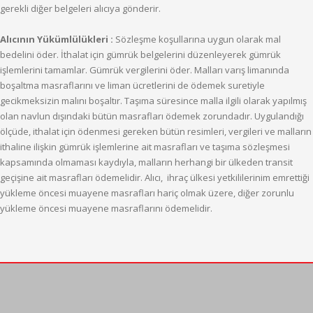
gerekli diğer belgeleri alıcıya gönderir.
Alıcının Yükümlülükleri :
Sözleşme koşullarına uygun olarak mal
bedelini öder. İthalat için gümrük belgelerini düzenleyerek gümrük
işlemlerini tamamlar. Gümrük vergilerini öder. Malları varış limanında
boşaltma masraflarını ve liman ücretlerini de ödemek suretiyle
gecikmeksizin malını boşaltır. Taşıma süresince malla ilgili olarak yapılmış
olan navlun dışındaki bütün masrafları ödemek zorundadır. Uygulandığı
ölçüde, ithalat için ödenmesi gereken bütün resimleri, vergileri ve malların
ithaline ilişkin gümrük işlemlerine ait masrafları ve taşıma sözleşmesi
kapsamında olmaması kaydıyla, malların herhangi bir ülkeden transit
geçişine ait masrafları ödemelidir. Alıcı, ihraç ülkesi yetkililerinim emrettiği
yükleme öncesi muayene masrafları hariç olmak üzere, diğer zorunlu
yükleme öncesi muayene masraflarını ödemelidir.