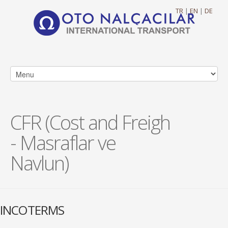
TR
|
EN
|
DE
CFR (Cost and Freigh
- Masraflar ve
Navlun)
INCOTERMS