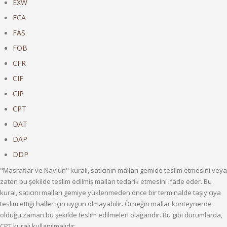
EXW
FCA
FAS
FOB
CFR
CIF
CIP
CPT
DAT
DAP
DDP
"Masraflar ve Navlun" kuralı, satıcının malları gemide teslim etmesini veya
zaten bu şekilde teslim edilmiş malları tedarik etmesini ifade eder. Bu
kural, satıcını malları gemiye yüklenmeden önce bir terminalde taşıyıcıya
teslim ettiği haller için uygun olmayabilir. Örneğin mallar konteynerde
olduğu zaman bu şekilde teslim edilmeleri olağandır. Bu gibi durumlarda,
CPT kuralı kullanılmalıdır.,