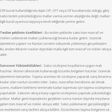
CFR kuralı kullanıldığında (tıpkı CIP, CPT veya CIF kurallarında olduğu gibi),
satıcı teslim yükümlülüğünü mallar varma yerine ulaştığında değil, malları
ilgili kural uyarınca taşıyıcıya tevdi ettiğinde yerine getirir.
Teslim şeklinin özellikleri :
Bu teslim şeklinde satıcı tüm masraf ve
riskleri üstlenerek malları yükleneceği limana kadar getirir. Gümrük
işlemlerini yaptırır ve Navlun ücretini ödeyerek yüklemeyi gerçekleştirir.
Bu andan itibaren navlun dışındaki malla ilgili tüm masraf ve riskler alıcıya
aittir.
Satıcının Yükümlülükleri :
Satıcı sözleşme koşullarına uygun malı
hazırlar. Alıcının ülkesinde kullanacağı lüzumlu belgeleri hazırlar. Gümrük
işlemlerini tamamlar. Taşıma acentası ile sözleşme yaparak varış limanına
kadar olan navlun ücretini öder. Satıcı, masrafları kendisine ait olmak
üzere, malların belirlene terminale kadar taşınması için taşıma sözleşmesi
yapmalıdır. Satıcının alıcıya karşı sigorta sözleşmesi yapmak yükümlülüğü
yoktur. Mallar gemi küpeştesini geçtikten sonra navlun dışında meydana
gelen tüm masraf ve riskler alıcıya aittir. Satıcı yüklemenin gerçekleştiğini
ve muhtemel varış tarihini alıcıya bildirir. Düzenlenen taşıma belgesini ve