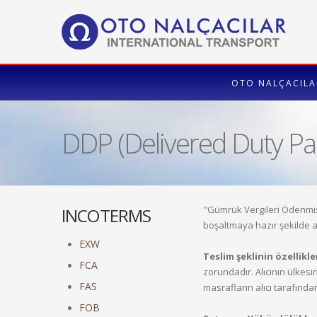
OTO NALÇACILA
DDP (Delivered Duty Pa
"Gümrük Vergileri Ödenmiş 
INCOTERMS
boşaltmaya hazır şekilde al
EXW
Teslim şeklinin özellikler
FCA
zorundadır. Alıcının ülkesi
FAS
masrafların alıcı tarafından
FOB