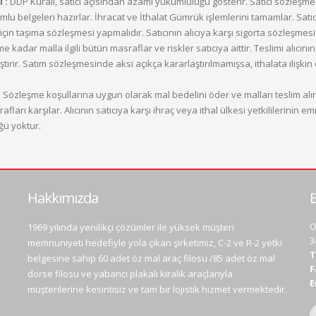
i :
DDP Kuralı, satıcı açısından azami yükümlülüğü gösterir. Satıcı sözleşme 
lu belgeleri hazırlar. İhracat ve İthalat Gümrük işlemlerini tamamlar. Satıc
için taşıma sözleşmesi yapmalıdır. Satıcının alıcıya karşı sigorta sözleşme
e kadar malla ilgili bütün masraflar ve riskler satıcıya aittir. Teslimi alıcı
irir. Satım sözleşmesinde aksi açıkça kararlaştırılmamışsa, ithalata ilişkin
:
Sözleşme koşullarına uygun olarak mal bedelini öder ve malları teslim alır
rafları karşılar. Alıcının satıcıya karşı ihraç veya ithal ülkesi yetkililerin
ğü yoktur.
Hakkımızda
B
O
1969 yılında yenilikçi çözümler ile yüksek müşteri
3
memnuniyeti hedefiyle yola çıkan şirketimiz, C-2 ve R-2 yetki
T
belgesine sahip 60 adet öz mal araç filosu /85 adet öz mal
F
dorse filosu ve yabancı plakalı kiralık araçlarıyla
E
müşterilerine kesintisiz ve tam bir lojistik hizmet vermektedir.