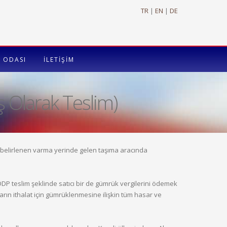
TR
|
EN
|
DE
 ODASI
İLETİŞİM
 Olarak Teslim)
ve belirlenen varma yerinde gelen taşıma aracında
DDP teslim şeklinde satıcı bir de gümrük vergilerini ödemek
ların ithalat için gümrüklenmesine ilişkin tüm hasar ve