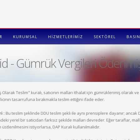
R
KURUMSAL
HİZMETLERİMİZ
SEKTÖREL
BASIN
id - Gümrük Vergileri Ödenmiş
Olarak Teslim" kuralı, satıcının malları ithalat için gümrüklenmiş olarak 
ıcının tasarrufuna bırakmakla teslim ettiğini ifade eder.
i :
Bu teslim şeklinde DDU teslim şekli ile aynı prensiplere dayanır; ancak 
ndeki yerel bir satıcıdan farksız şekilde malları devreder. Eğer taraflar, mal
 üstlenilmesini istiyorlarsa, DAP Kuralı kullanılmalıdır.