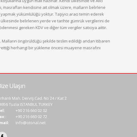
koşullarına uygun malı hazırlar. Kendi ülkesinde ve Alıcı
ı, masrafları kendisine ait olmak üzere, malların belirlene
si yapmak yükümlülüğü yoktur. Taşıyıcı aracı temin ederek
nın ülkesinde belirlenen yerde ve tarihte gümrük vergilerini de
 ödenmesi gereken KDV ve diğer tüm vergiler satıcıya aittir.
. Malların öngörüldüğü şekilde teslim edildiği andan itibaren
in emrettiği herhangi bir yükleme öncesi muayene masrafını
ize Ulaşın
rhanlı Mah. Derviş Cad. No 24 / Kat 2
4956 Tuzla ISTANBUL TURKEY
el:
+90 216 660 02 02
ax:
+90 216 660 02 72
mail:
info@otonal.net